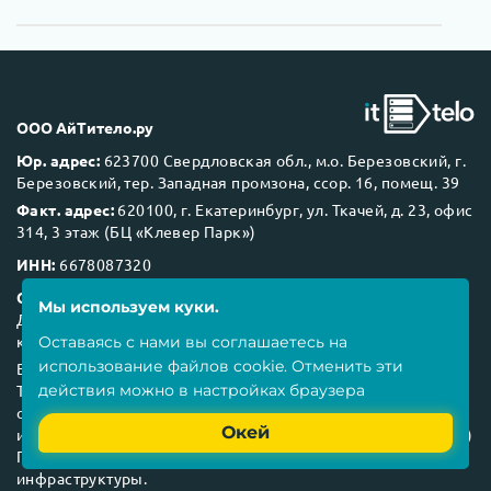
ООО АйТитело.ру
Юр. адрес:
623700 Свердловская обл., м.о. Березовский, г.
Березовский, тер. Западная промзона, ссор. 16, помещ. 39
Факт. адрес:
620100, г. Екатеринбург, ул. Ткачей, д. 23, офис
314, 3 этаж (БЦ «Клевер Парк»)
ИНН:
6678087320
Основной вид деятельности по ОКВЭД2 62.02
Мы используем куки.
Деятельность консультативная и работы в области
компьютерных технологий
Оставаясь с нами вы соглашаетесь на
использование
файлов cookie
. Отменить эти
Вид деятельности в области информационных технологий:
Торговля (поставка) розничная и оптовая ПАК и
действия можно в настройках браузера
оборудованием, его компонентами, оборудованием ИТ-
Окей
инфраструктуры, предоставление в лизинг, аренду (прокат)
ПАК и оборудования, его компонентов, оборудования ИТ-
инфраструктуры.