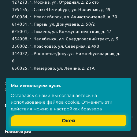
127273
, г.
Москва
, ул.
Отрадная, д. 2Б ст6
199155
, г.
Санкт-Петербург
, ул.
Наличная, д. 49
630084
, г.
Новосибирск
, ул.
Авиастроителей, д. 30
614031
, г.
Пермь
, ул.
Докучаева, д. 50/2
625001
, г.
Тюмень
, ул.
Коммунистическая, д. 47
454008
, г.
Челябинск
, ул.
Свердловский тракт, д. 5
350002
, г.
Краснодар
, ул.
Северная, д.490
344022
, г.
Ростов-на-Дону
, ул.
Нижнебульварная, д.
6
650025
, г.
Кемерово
, ул.
Ленина, д. 21А
8 800 551-80-12
Мы используем куки.
info@ittelo.ru
Оставаясь с нами вы соглашаетесь на
использование
файлов cookie
. Отменить эти
Социальные сети
действия можно в настройках браузера
Наш телеграм канал
Окей
Навигация