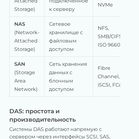
Attached
подключенное
NVMe
Storage)
к серверу
NAS
Сетевое
NFS,
(Network-
хранилище с
SMB/CIFS,
Attached
файловым
ISO 9660
Storage)
доступом
SAN
Сеть хранения
Fibre
(Storage
данных с
Channel,
Area
блочным
iSCSI, FCoE
Network)
доступом
DAS: простота и
производительность
Системы DAS работают напрямую с
сервером через интерфейсы SCSI, SAS,