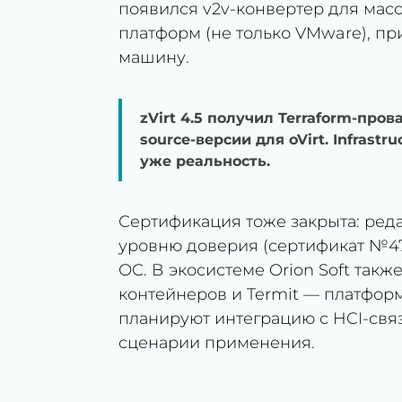
появился v2v-конвертер для мас
платформ (не только VMware), пр
машину.
zVirt 4.5 получил Terraform-про
source-версии для oVirt. Infrast
уже реальность.
Сертификация тоже закрыта: ред
уровню доверия (сертификат №47
ОС. В экосистеме Orion Soft такж
контейнеров и Termit — платформ
планируют интеграцию с HCI-связк
сценарии применения.