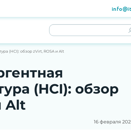
info@it
а (HCI): обзор zVirt, ROSA и Alt
ргентная
ура (HCI): обзор
 Alt
16 февраля 202