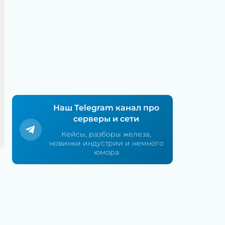
Наш Telegram канал про
серверы и сети
Кейсы, разборы железа,
новинки индустрии и немного
юмора