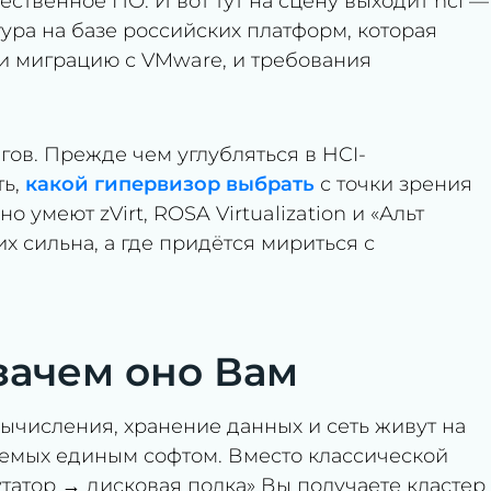
ественное ПО. И вот тут на сцену выходит hci —
ура на базе российских платформ, которая
 и миграцию с VMware, и требования
гов. Прежде чем углубляться в HCI-
ть,
какой гипервизор выбрать
с точки зрения
 умеют zVirt, ROSA Virtualization и «Альт
х сильна, а где придётся мириться с
 зачем оно Вам
ычисления, хранение данных и сеть живут на
ляемых единым софтом. Вместо классической
татор → дисковая полка» Вы получаете кластер