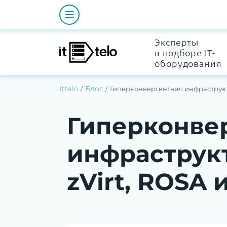
Эксперты
в подборе IT-
оборудования
Ittelo
Блог
Гиперконвергентная инфраструктур
Гиперконве
инфраструкт
zVirt, ROSA и