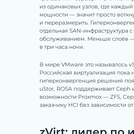
из одинаковых узлов, где каждый
мощности — значит просто воткну
и переразмерить. Гиперконверген
отдельная SAN-инфраструктура с
обслуживанием. Меньше слоёв — 
в три часа ночи.
В мире VMware это называлось vS
Российская виртуализация пока н
гиперконвергенция решения появ
uStor, ROSA поддерживает Ceph и 
возможности Proxmox — ZFS, Ceph
заказчику HCI без зависимости о
zVirt: лидер по