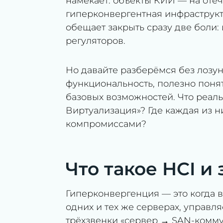
намекает: объекты КИИ — на отеч
гиперконвергентная инфраструкт
обещает закрыть сразу две боли:
регуляторов.
Но давайте разберёмся без лозун
функциональность, полезно поня
базовых возможностей. Что реально
Виртуализация»? Где каждая из ни
компромиссами?
Что такое HCI и
Гиперконвергенция — это когда в
одних и тех же серверах, управ
трёхзвенки «сервер → SAN-комму